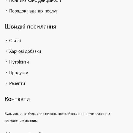
Політика конфіденційності
chevron_right
Порядок надання послуг
Швидкі посилання
chevron_right
Статті
chevron_right
Харчові добавки
chevron_right
Нутрієнти
chevron_right
Продукти
chevron_right
Рецепти
Контакти
Будь-ласка, за будь-яких питань звертайтеся по нижче вказаним
контактним данним