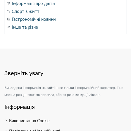
restaurant
Інформація про дієти
fitness_center
Спорт в житті
newspaper
Гастрономічні новини
bubble_chart
Інше та різне
Зверніть увагу
Викладена інформація на сайті несе тільки інформаційний характер. Її не
можна розцінюваті як правила, або як рекомендації лікарів.
Інформація
chevron_right
Використання Cookie
chevron_right