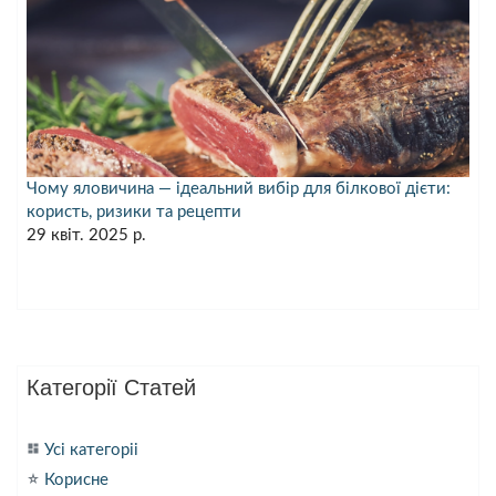
Чому яловичина — ідеальний вибір для білкової дієти:
користь, ризики та рецепти
29 квіт. 2025 р.
Категорії Статей
dashboard
Усі категоріі
star_purple500
Корисне