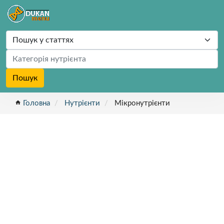
Пошук
home
Головна
Нутрієнти
Мікронутрієнти