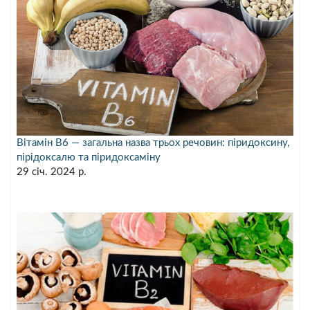
Вітамін B6 — загальна назва трьох речовин: піридоксину,
пірідоксалю та піридоксаміну
29 січ. 2024 р.