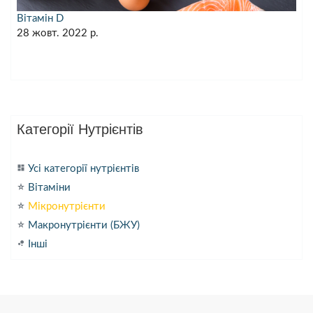
Вітамін D
28 жовт. 2022 р.
Категорії Нутрієнтів
dashboard
Усі категорії нутрієнтів
star_purple500
Вітаміни
star_purple500
Мікронутрієнти
star_purple500
Макронутрієнти (БЖУ)
bubble_chart
Інші