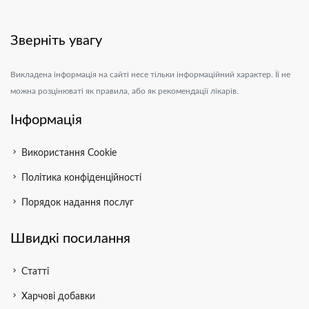
Зверніть увагу
Викладена інформація на сайті несе тільки інформаційний характер. Її не
можна розцінюваті як правила, або як рекомендації лікарів.
Інформація
chevron_right
Використання Cookie
chevron_right
Політика конфіденційності
chevron_right
Порядок надання послуг
Швидкі посилання
chevron_right
Статті
chevron_right
Харчові добавки