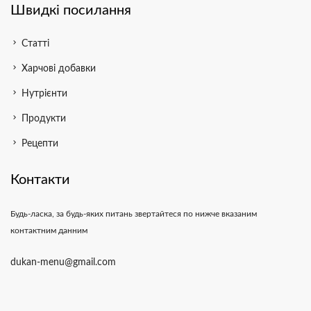
Швидкі посилання
chevron_right
Статті
chevron_right
Харчові добавки
chevron_right
Нутрієнти
chevron_right
Продукти
chevron_right
Рецепти
Контакти
Будь-ласка, за будь-яких питань звертайтеся по нижче вказаним
контактним данним
dukan-menu@gmail.com