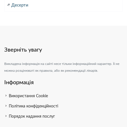
bubble_chart
Десерти
Зверніть увагу
Викладена інформація на сайті несе тільки інформаційний характер. Її не
можна розцінюваті як правила, або як рекомендації лікарів.
Інформація
chevron_right
Використання Cookie
chevron_right
Політика конфіденційності
chevron_right
Порядок надання послуг