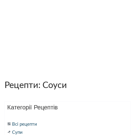
Рецепти: Соуси
Категорії Рецептів
dashboard
Всі рецепти
bubble_chart
Супи