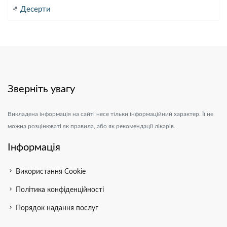
bubble_chart
Десерти
Зверніть увагу
Викладена інформація на сайті несе тільки інформаційний характер. Її не
можна розцінюваті як правила, або як рекомендації лікарів.
Інформація
chevron_right
Використання Cookie
chevron_right
Політика конфіденційності
chevron_right
Порядок надання послуг