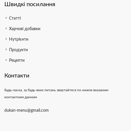
Швидкі посилання
chevron_right
Статті
chevron_right
Харчові добавки
chevron_right
Нутрієнти
chevron_right
Продукти
chevron_right
Рецепти
Контакти
Будь-ласка, за будь-яких питань звертайтеся по нижче вказаним
контактним данним
dukan-menu@gmail.com