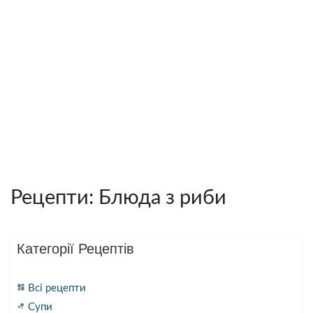
Рецепти: Блюда з риби
Категорії Рецептів
dashboard
Всі рецепти
bubble_chart
Супи