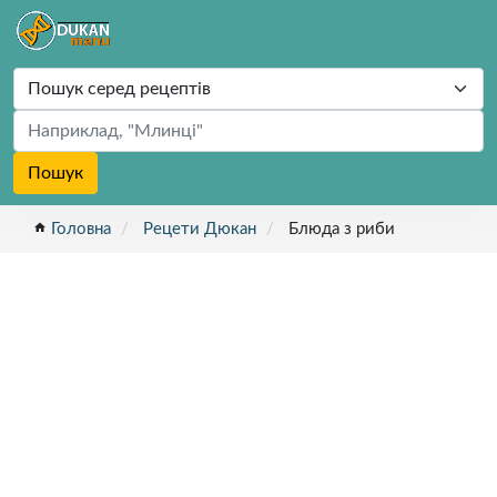
Пошук
home
Головна
Рецети Дюкан
Блюда з риби