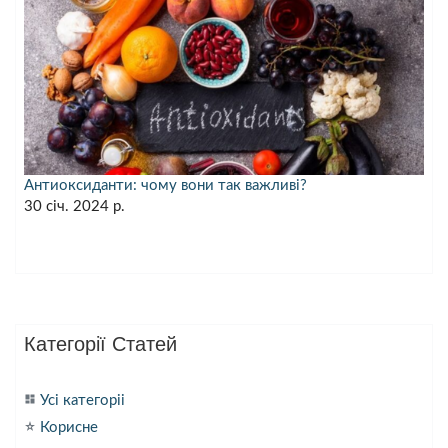
Антиоксиданти: чому вони так важливі?
30 січ. 2024 р.
Категорії Статей
dashboard
Усі категоріі
star_purple500
Корисне