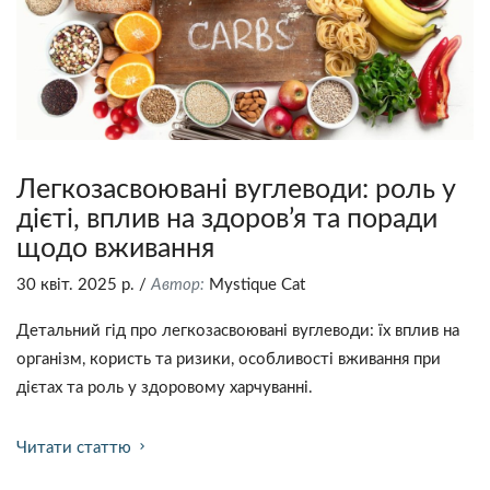
Легкозасвоювані вуглеводи: роль у
дієті, вплив на здоров’я та поради
щодо вживання
30 квіт. 2025 р.
/
Автор:
Mystique Сat
Детальний гід про легкозасвоювані вуглеводи: їх вплив на
організм, користь та ризики, особливості вживання при
дієтах та роль у здоровому харчуванні.
Читати статтю
chevron_right