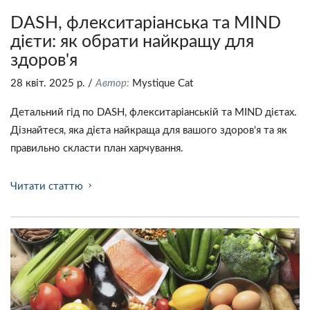
DASH, флекситаріанська та MIND
дієти: як обрати найкращу для
здоров'я
28 квіт. 2025 р.
/
Автор:
Mystique Сat
Детальний гід по DASH, флекситаріанській та MIND дієтах.
Дізнайтеся, яка дієта найкраща для вашого здоров'я та як
правильно скласти план харчування.
Читати статтю
chevron_right