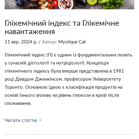
Глікемічний індекс та Глікемічне
навантаження
11 вер. 2024 р.
/
Автор:
Mystique Сat
Глікемічний індекс (ГІ) є одним із фундаментальних понять
у сучасній дієтології та нутріціології. Концепція
глікемічного індексу була вперше представлена в 1981
році Девідом Дженкінсом, професором Університету
Торонто. Основною ідеєю є класифікація продуктів на
основі їхнього впливу на рівень глюкози в крові після
споживання.
Читати статтю
chevron_right