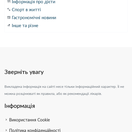
restaurant
Інформація про дієти
fitness_center
Спорт в житті
newspaper
Гастрономічні новини
bubble_chart
Інше та різне
Зверніть увагу
Викладена інформація на сайті несе тільки інформаційний характер. Її не
можна розцінюваті як правила, або як рекомендації лікарів.
Інформація
chevron_right
Використання Cookie
chevron_right
Політика конфіденційності