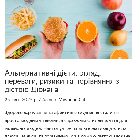
Альтернативні дієти: огляд,
переваги, ризики та порівняння з
дієтою Дюкана
25 квіт. 2025 р.
/
Автор:
Mystique Сat
Здорове харчування та ефективне схуднення стали не
просто модними темами, а справжнім стилем життя для
мільйонів людей. Найпопулярніші альтернативні дієти, їх
плюси і мінуси, та порівняємо їх з відомою дієтою Дюкана.