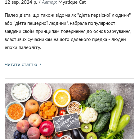
12 вер. 2024 р.
/
Автор:
Mystique Сat
Палео дієта, що також відома як "дієта первісної людини"
або "дієта пещерної людини", набрала популярності
завдяки своїм принципам повернення до основ харчування,
властивих сучасникам нашого далекого предка - людей
епохи палеоліту.
Читати статтю
chevron_right