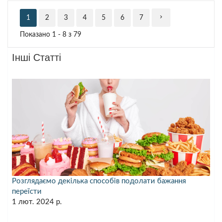
chevron_right
1
2
3
4
5
6
7
Показано 1 - 8 з 79
Інші Статті
Розглядаємо декілька способів подолати бажання
переїсти
1 лют. 2024 р.