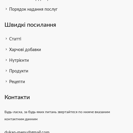
chevron_right
Порядок надання послуг
Швидкі посилання
chevron_right
Статті
chevron_right
Харчові добавки
chevron_right
Нутрієнти
chevron_right
Продукти
chevron_right
Рецепти
Контакти
Будь-ласка, за будь-яких питань звертайтеся по нижче вказаним
контактним данним
dukan-menu@gmail.com