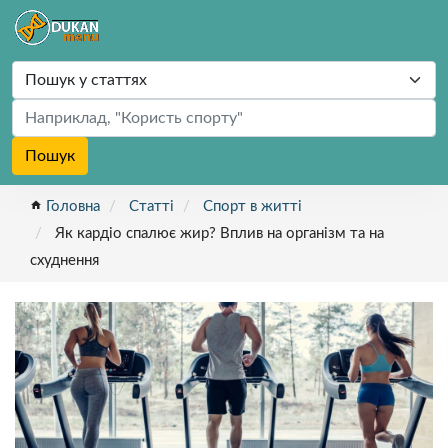
Пошук
home
Головна
Статті
Спорт в житті
Як кардіо спалює жир? Вплив на організм та на
схуднення