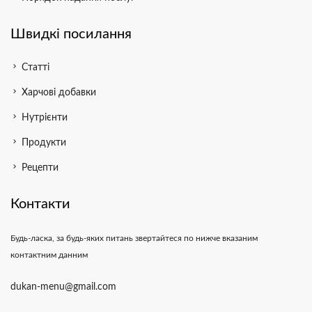
Швидкі посилання
chevron_right
Статті
chevron_right
Харчові добавки
chevron_right
Нутрієнти
chevron_right
Продукти
chevron_right
Рецепти
Контакти
Будь-ласка, за будь-яких питань звертайтеся по нижче вказаним
контактним данним
dukan-menu@gmail.com