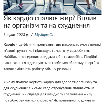
Як кардіо спалює жир? Вплив
на організм та на схуднення
3 трав. 2023 р.
Mystique Сat
Кардіо
- це фізичні тренування, що використовують великі
м'язові групи тіла і підвищують частоту серцебиття.
Найбільш поширеними видами є біг та аеробіка. Подібні
навантаження підвищують потреби метаболізму енергії, а
також змінюють роботу обміну речовин.
У чому полягає користь кардіо для здоров'я організму та
для схуднення? Як саме кардіотренування впливають на
схуднення і чи справді для швидкого спалювання жиру
потрібно займатися спортом? Як правильно поєднувати