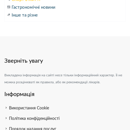
newspaper
Гастрономічні новини
bubble_chart
Інше та різне
Зверніть увагу
Викладена інформація на сайті несе тільки інформаційний характер. Її не
можна розцінюваті як правила, або як рекомендації лікарів.
Інформація
chevron_right
Використання Cookie
chevron_right
Політика конфіденційності
chevron_right
Порядок надання послуг