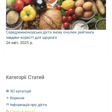
Середземноморська дієта знову очолює рейтинги
завдяки користі для здоров’я
26 квіт. 2025 р.
Категорії Статей
dashboard
Усі категоріі
star_purple500
Корисне
restaurant
Інформація про дієти
fitness_center
Спорт в житті