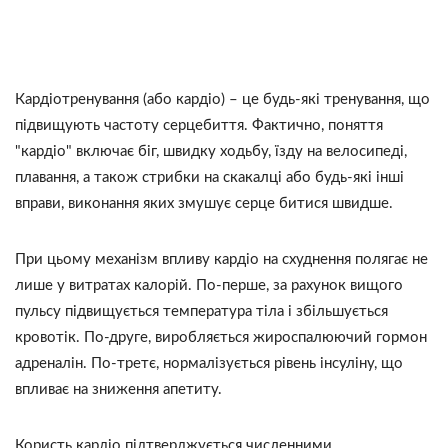
Кардіотренування (або кардіо) – це будь-які тренування, що
підвищують частоту серцебиття. Фактично, поняття
"кардіо" включає біг, швидку ходьбу, їзду на велосипеді,
плавання, а також стрибки на скакалці або будь-які інші
вправи, виконання яких змушує серце битися швидше.
При цьому механізм впливу кардіо на схуднення полягає не
лише у витратах калорій. По-перше, за рахунок вищого
пульсу підвищується температура тіла і збільшується
кровотік. По-друге, виробляється жироспалюючий гормон
адреналін. По-третє, нормалізується рівень інсуліну, що
впливає на зниження апетиту.
Користь кардіо підтверджується численними