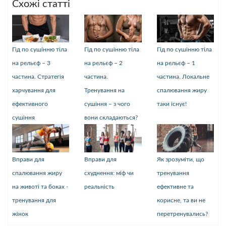
Схожі статті
Гід по сушінню тіла
Гід по сушінню тіла
Гід по сушінню тіла
на рельєф – 3
на рельєф – 2
на рельєф – 1
частина. Стратегія
частина.
частина. Локальне
харчування для
Тренування на
спалювання жиру
ефективного
сушіння – з чого
таки існує!
сушіння
вони складаються?
Вправи для
Вправи для
Як зрозуміти, що
спалювання жиру
схуднення: міф чи
тренування
на животі та боках -
реальність
ефективне та
тренування для
корисне, та ви не
жінок
перетренувались?