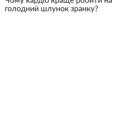
Чому кардіо краще робити на
голодний шлунок зранку?