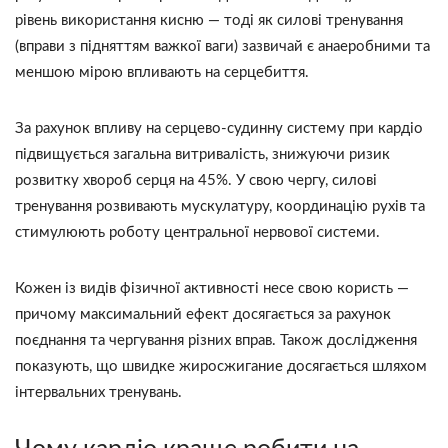
рівень використання кисню — тоді як силові тренування
(вправи з підняттям важкої ваги) зазвичай є анаеробними та
меншою мірою впливають на серцебиття.
За рахунок впливу на серцево-судинну систему при кардіо
підвищується загальна витривалість, знижуючи ризик
розвитку хвороб серця на 45%. У свою чергу, силові
тренування розвивають мускулатуру, координацію рухів та
стимулюють роботу центральної нервової системи.
Кожен із видів фізичної активності несе свою користь —
причому максимальний ефект досягається за рахунок
поєднання та чергування різних вправ. Також дослідження
показують, що швидке жиросжигание досягається шляхом
інтервальних тренувань.