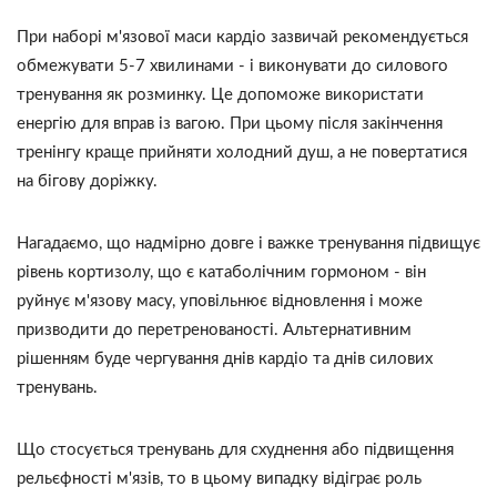
При наборі м'язової маси кардіо зазвичай рекомендується
обмежувати 5-7 хвилинами - і виконувати до силового
тренування як розминку. Це допоможе використати
енергію для вправ із вагою. При цьому після закінчення
тренінгу краще прийняти холодний душ, а не повертатися
на бігову доріжку.
Нагадаємо, що надмірно довге і важке тренування підвищує
рівень кортизолу, що є катаболічним гормоном - він
руйнує м'язову масу, уповільнює відновлення і може
призводити до перетренованості. Альтернативним
рішенням буде чергування днів кардіо та днів силових
тренувань.
Що стосується тренувань для схуднення або підвищення
рельєфності м'язів, то в цьому випадку відіграє роль