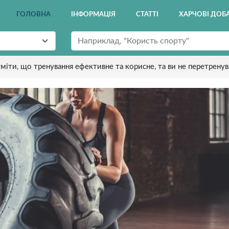
ГОЛОВНА
ІНФОРМАЦІЯ
СТАТТІ
ХАРЧОВІ ДОБ
міти, що тренування ефективне та корисне, та ви не перетрену