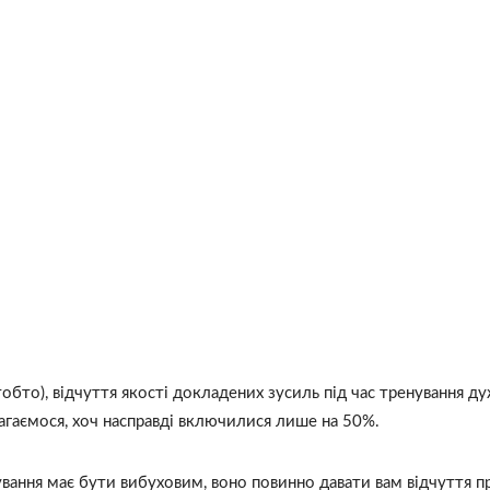
 тобто), відчуття якості докладених зусиль під час тренування д
агаємося, хоч насправді включилися лише на 50%.
ування має бути вибуховим, воно повинно давати вам відчуття 