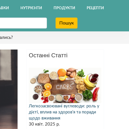
АВКИ
НУТРІЄНТИ
ПРОДУКТИ
РЕЦЕПТИ
Пошук
вались?
Останні Статті
Легкозасвоювані вуглеводи: роль у
дієті, вплив на здоров’я та поради
щодо вживання
30 квіт. 2025 р.