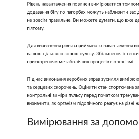
Рівень навантаження повинен вимірюватися темпом 
додавання бігу по пагорбах можуть наблизити вас 
не зовсім правильне. Ви можете думати, що вже дес
п'ятому.
Для визначення рівня сприйманого навантаження вик
вашою цільовою зоною пульсу. Збільшення інтенсив
прискоренням метаболічних процесів в організмі.
Під час виконання аеробних вправ зусилля вимірюют
та серцевих скорочень. Оцінити стан спортсмена з
контрольні виміри пульсу перед початком тренуванн
визначити, як організм підопічного реагує на різні 
Вимірювання за допомог