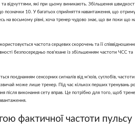
та відчуттями, які при цьому виникають. Збільшення швидкост
до позначки 10. У багатьох сприйняття навантаження, що отриму
ь на восьмому рівні, хоча тренер чудово знає, що ви поки що н
ористовується частота серцевих скорочень та її співвідношенн
ності безпосередньо пов'язане із збільшенням частоти ЧСС та
ься поєднанням сенсорних сигналів від м'язів, суглобів, частот
азвичай може лише тренер. Під час кількох перших тренувань р
я після виконання сету вправ. Це потрібно для того, щоб трене
навантаження.
ою фактичної частоти пульсу