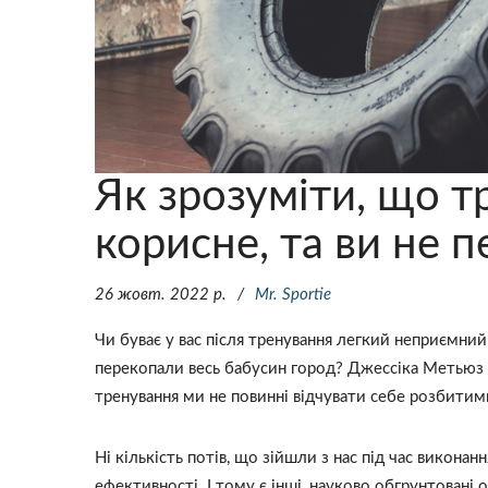
Як зрозуміти, що т
корисне, та ви не 
26 жовт. 2022 р.
Mr. Sportie
Чи буває у вас після тренування легкий неприємний
перекопали весь бабусин город? Джессіка Метьюз (J
тренування ми не повинні відчувати себе розбитими
Ні кількість потів, що зійшли з нас під час виконан
ефективності. І тому є інші, науково обгрунтовані