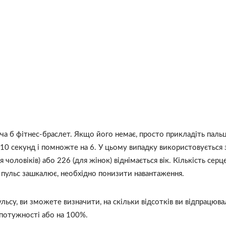
ча б фітнес-браслет. Якщо його немає, просто прикладіть пальц
ом 10 секунд і помножте на 6. У цьому випадку використовується
чоловіків) або 226 (для жінок) віднімається вік. Кількість серц
пульс зашкалює, необхідно понизити навантаження.
льсу, ви зможете визначити, на скільки відсотків ви відпрацюв
 потужності або на 100%.