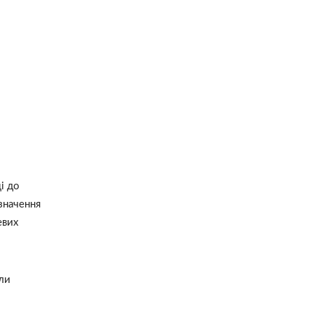
і до
 значення
евих
али