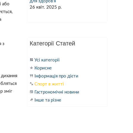
для здоров’я
і або
26 квіт. 2025 р.
ється,
а
Категорії Статей
я з
dashboard
Усі категоріі
star_purple500
Корисне
и дихання
restaurant
Інформація про дієти
обляться
fitness_center
Спорт в житті
р зміг
newspaper
Гастрономічні новини
bubble_chart
Інше та різне