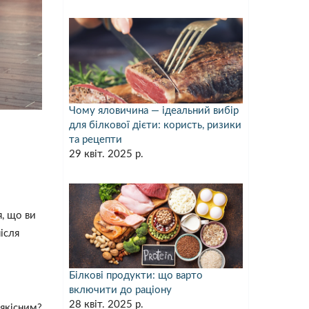
Чому яловичина — ідеальний вибір
для білкової дієти: користь, ризики
та рецепти
29 квіт. 2025 р.
я, що ви
ісля
Білкові продукти: що варто
включити до раціону
28 квіт. 2025 р.
 якісним?